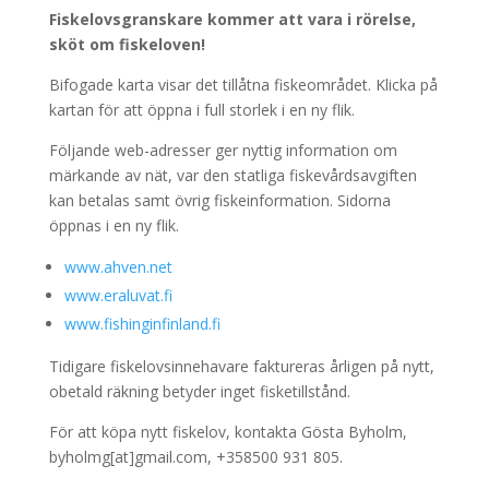
Fiskelovsgranskare kommer att vara i rörelse,
sköt om fiskeloven!
Bifogade karta visar det tillåtna fiskeområdet. Klicka på
kartan för att öppna i full storlek i en ny flik.
Följande web-adresser ger nyttig information om
märkande av nät, var den statliga fiskevårdsavgiften
kan betalas samt övrig fiskeinformation. Sidorna
öppnas i en ny flik.
www.ahven.net
www.eraluvat.fi
www.fishinginfinland.fi
Tidigare fiskelovsinnehavare faktureras årligen på nytt,
obetald räkning betyder inget fisketillstånd.
För att köpa nytt fiskelov, kontakta Gösta Byholm,
byholmg[at]gmail.com, +358500 931 805.