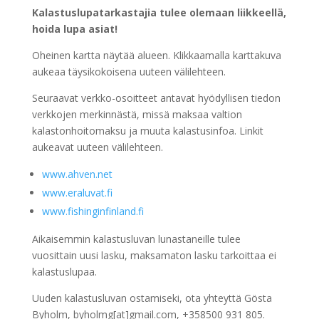
Kalastuslupatarkastajia tulee olemaan liikkeellä,
hoida lupa asiat!
Oheinen kartta näytää alueen. Klikkaamalla karttakuva
aukeaa täysikokoisena uuteen välilehteen.
Seuraavat verkko-osoitteet antavat hyödyllisen tiedon
verkkojen merkinnästä, missä maksaa valtion
kalastonhoitomaksu ja muuta kalastusinfoa. Linkit
aukeavat uuteen välilehteen.
www.ahven.net
www.eraluvat.fi
www.fishinginfinland.fi
Aikaisemmin kalastusluvan lunastaneille tulee
vuosittain uusi lasku, maksamaton lasku tarkoittaa ei
kalastuslupaa.
Uuden kalastusluvan ostamiseki, ota yhteyttä Gösta
Byholm, byholmg[at]gmail.com, +358500 931 805.